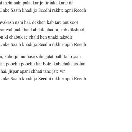
mein nahi palat kar jo fir taka karte tir
nke Saath khadi jo Seedhi rakhte apni Reedh
avakash nahi hai, dekhen kab tare anukool
paravah nahi hai kab tak bhadra, kab dikshool
n ki chabuk se chalti hen unaki takadir
nke Saath khadi jo Seedhi rakhte apni Reedh
, kaho jo mujhase sahi galat path lo to jaan
ar, poochh poochh kar bolo, kab chalta toofan
hai, jispar apani chhati tane jate vir
nke Saath khadi jo Seedhi rakhte apni Reedh