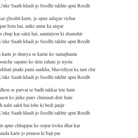
nke Saath khadi jo Seedhi rakhte apni Reedh
ar ghoshit karte, jo apne udagar vichar
 par hota hai, unke antar ka angar
 chup kar sakti hai, aatataiyon ki shamshir
nke Saath khadi jo Seedhi rakhte apni Reedh
 karte jo duniya se karne ko samajhauta
onche sapano ko dete rahate jo nyota
hati jinaki paini aankha, bhavishyat ka tam chir
nke Saath khadi jo Seedhi rakhte apni Reedh
dhon se parvat se badh takkar lete hain
haon ko jinke panv chunauti dete hain
 nahi sakti hai lohe ki bedi janjir
nke Saath khadi jo Seedhi rakhte apni Reedh
ain apne chhappar ke oopar looka dhar kar
sauda karte jo pranon ki baji par