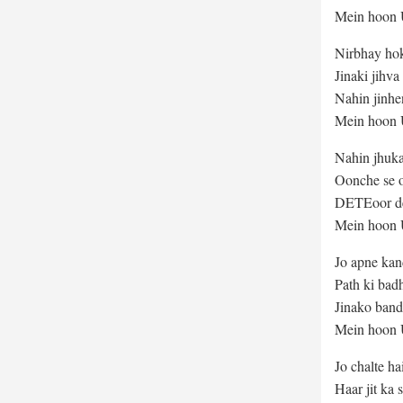
Mein hoon U
Nirbhay hok
Jinaki jihva
Nahin jinhen
Mein hoon U
Nahin jhuka
Oonche se o
DETEoor dek
Mein hoon U
Jo apne kan
Path ki bad
Jinako bandh
Mein hoon U
Jo chalte h
Haar jit ka 