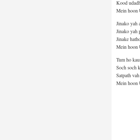
Kood udadhi 
Mein hoon U
Jinako yah 
Jinako yah 
Jinake hatho
Mein hoon U
Tum ho kaun
Soch soch k
Satpath vah 
Mein hoon U